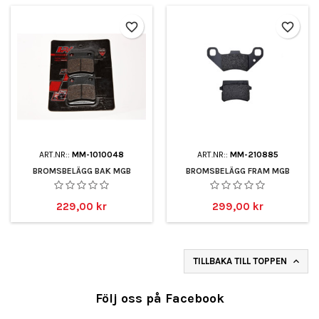
favorite_border
favorite_border
ART.NR::
MM-1010048
ART.NR::
MM-210885
BROMSBELÄGG BAK MGB
BROMSBELÄGG FRAM MGB
Pris
Pris
229,00 kr
299,00 kr
TILLBAKA TILL TOPPEN

Följ oss på Facebook