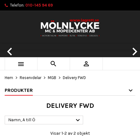
Telefon:
010-145 94 69
×
×
×
×
Lägg till i önskelistan
((modalTitle))
Skapa en önskelista
Logga in
add_circle_outline
Skapa en ny lista
((confirmMessage))
Du måste vara inloggad för att kunna lägga till produkter
Önskelistans namn
i din önskelista.
Föregående
Näs

((cancelText))
((modalDeleteText))
Avbryt
Logga in
Avbryt
Skapa en önskelista



Hem
Reservdelar
MGB
Delivery FWD
PRODUKTER
DELIVERY FWD

Namn, A till Ö
Visar 1-2 av 2 objekt