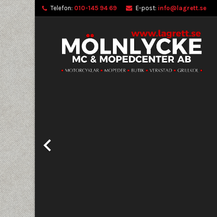
Telefon:
010-145 94 69
E-post:
info@lagrett.se
Föregående
Lä
(
S
L
add_circle_outline
((
Du 
Ön
