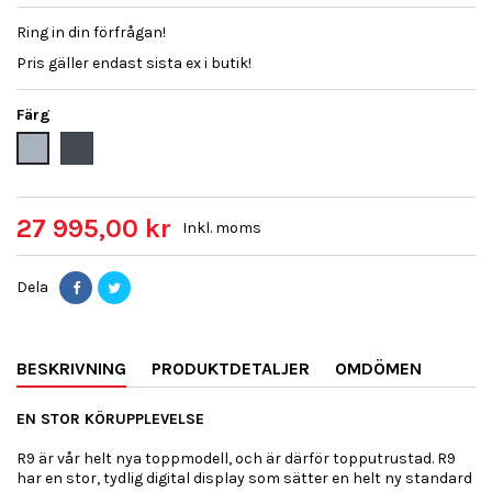
Ring in din förfrågan!
Pris gäller endast sista ex i butik!
Färg
Svart
Grå
27 995,00 kr
Inkl. moms
Dela
BESKRIVNING
PRODUKTDETALJER
OMDÖMEN
EN STOR KÖRUPPLEVELSE
R9 är vår helt nya toppmodell, och är därför topputrustad. R9
har en stor, tydlig digital display som sätter en helt ny standard