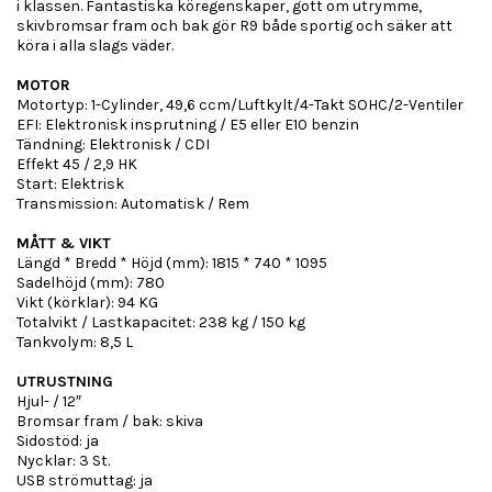
i klassen. Fantastiska köregenskaper, gott om utrymme,
skivbromsar fram och bak gör R9 både sportig och säker att
köra i alla slags väder.
MOTOR
Motortyp: 1-Cylinder, 49,6 ccm/Luftkylt/4-Takt SOHC/2-Ventiler
EFI: Elektronisk insprutning / E5 eller E10 benzin
Tändning: Elektronisk / CDI
Effekt 45 / 2,9 HK
Start: Elektrisk
Transmission: Automatisk / Rem
MÅTT & VIKT
Längd * Bredd * Höjd (mm): 1815 * 740 * 1095
Sadelhöjd (mm): 780
Vikt (körklar): 94 KG
Totalvikt / Lastkapacitet: 238 kg / 150 kg
Tankvolym: 8,5 L
UTRUSTNING
Hjul- / 12″
Bromsar fram / bak: skiva
Sidostöd: ja
Nycklar: 3 St.
USB strömuttag: ja