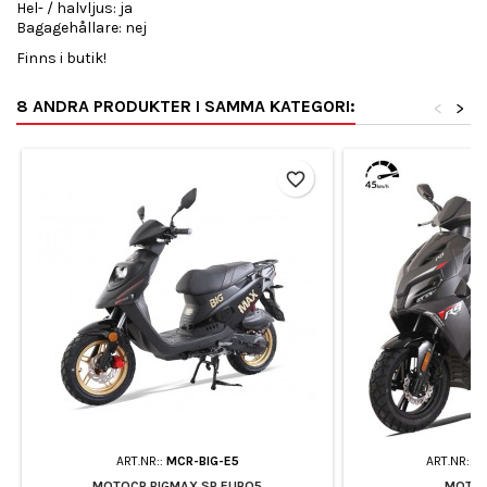
Hel- / halvljus: ja
Bagagehållare: nej
Finns i butik!
8 ANDRA PRODUKTER I SAMMA KATEGORI:
<
>
favorite_border
ART.NR::
MCR-BIG-E5
ART.NR::
M
MOTOCR BIGMAX SP EURO5
MOTOC