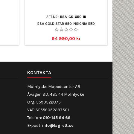
ART.NR::
BSA-GS-650-IR
BSA GOLD STAR 650 INSIGNIA RED
Pris
94 990,00 kr
KONTAKTA
Mölnlycke Mopedcenter AB
Åvägen 3D, 435 44 Mölnlycke
Org: 5590522875
VAT: SE559052287501
Telefon:
010-145 94 69
E-post:
info@lagrett.se