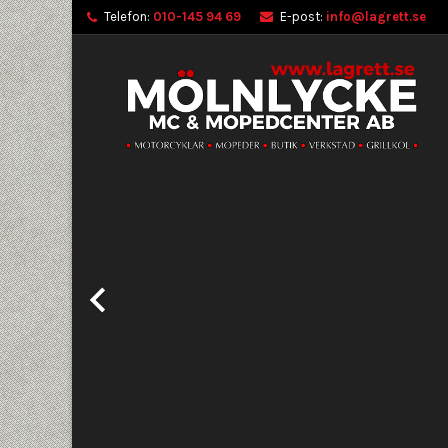
Telefon:
010-145 94 69
E-post:
info@lagrett.se
Föregående
Lä
S
L
add_circle_outline
Du 
Ön
