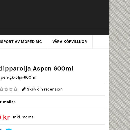
NSPORT AV MOPED MC
VÅRA KÖPVILLKOR
lipparolja Aspen 600ml
spen-gk-olja-600ml
Skriv din recension
r maila!
 kr
Inkl. moms