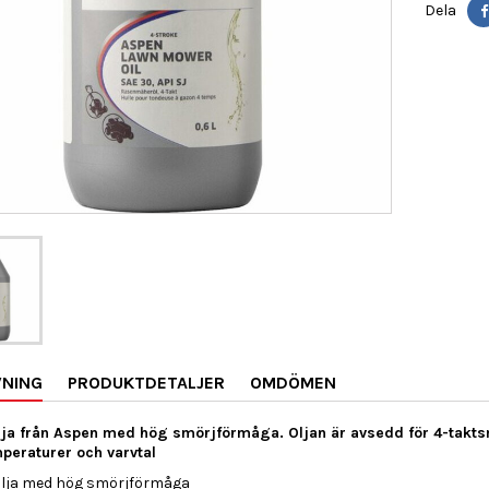
Dela
VNING
PRODUKTDETALJER
OMDÖMEN
lja från Aspen med hög smörjförmåga. Oljan är avsedd för 4-taktsmo
peraturer och varvtal
olja med hög smörjförmåga