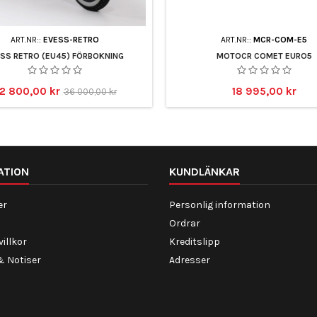
ART.NR::
EVESS-RETRO
ART.NR::
MCR-COM-E5
SS RETRO (EU45) FÖRBOKNING
MOTOCR COMET EURO5
ris
Baspris
Pris
2 800,00 kr
18 995,00 kr
36 000,00 kr
ATION
KUNDLÄNKAR
er
Personlig information
Ordrar
illkor
Kreditslipp
& Notiser
Adresser