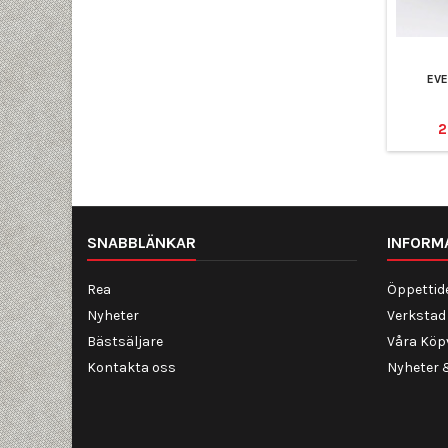
EVE
P
2
SNABBLÄNKAR
INFORM
Rea
Öppettid
Nyheter
Verkstad
Bästsäljare
Våra Köpv
Kontakta oss
Nyheter 