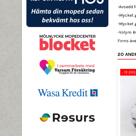
-Avsedd 
-Mycket g
-Mycket 
-Volym: 
Finns äve
20 AND
- 13 200