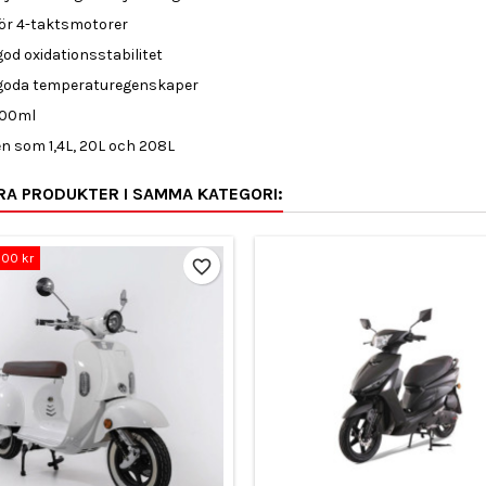
för 4-taktsmotorer
od oxidationsstabilitet
goda temperaturegenskaper
600ml
n som 1,4L, 20L och 208L
RA PRODUKTER I SAMMA KATEGORI:
,00 kr
favorite_border