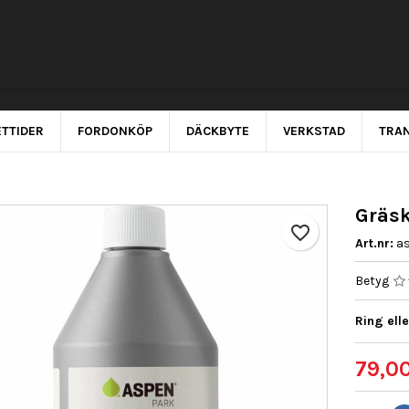
TTIDER
FORDONKÖP
DÄCKBYTE
VERKSTAD
TRA
Gräsk
favorite_border
Art.nr:
a
Betyg
Ring elle
79,00